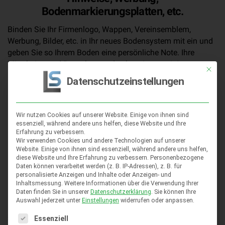
Bodenmarkierungsplatten, etc.
Binden Sie Ihr Firmenlogo, Wappen, Vereinsemblem,
Werbung, Bilder, etc. in Ihr neues Bodensystem mit ein und
geben Sie so Ihrem Boden eine persönliche Note. Ihre
Mitarbeiter und Besucher werden begeistert sein!
Mit die
Datenschutzeinstellungen
Als Bodenmarkierungsplatte zur Warnung, oder als
Hinweis für Ihre Mitarbeiter und Besucher vor
gefährlichen Bereichen, wie Gabelstaplerverkehr,
Wir nutzen Cookies auf unserer Website. Einige von ihnen sind
Fluchtwege, Helmpflicht, Rauchverbot, Achtung,
essenziell, während andere uns helfen, diese Website und Ihre
Hochspannung, usw.
Erfahrung zu verbessern.
Wir verwenden Cookies und andere Technologien auf unserer
Website. Einige von ihnen sind essenziell, während andere uns helfen,
Die Flexi-Tile Logoplatten Fliesen lassen sich
diese Website und Ihre Erfahrung zu verbessern.
Personenbezogene
selbstverständlich in das Flexi-Tile Fußbodensystem
Daten können verarbeitet werden (z. B. IP-Adressen), z. B. für
integrieren.
personalisierte Anzeigen und Inhalte oder Anzeigen- und
Inhaltsmessung.
Weitere Informationen über die Verwendung Ihrer
Daten finden Sie in unserer
Datenschutzerklärung
.
Sie können Ihre
Auswahl jederzeit unter
Einstellungen
widerrufen oder anpassen.
Es folgt eine Liste der Service-Gruppen, für die eine Einwil
Essenziell