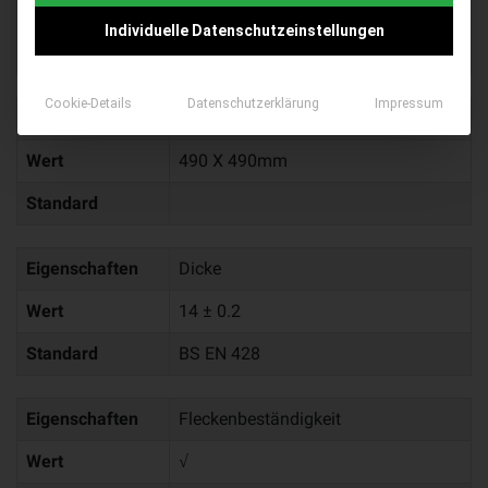
Wert
2.5 kg / Fliese
Individuelle Datenschutzeinstellungen
Standard
Cookie-Details
Datenschutzerklärung
Impressum
Eigenschaften
Fliesen Abmessungen
Wert
490 X 490mm
Standard
Eigenschaften
Dicke
Wert
14 ± 0.2
Standard
BS EN 428
Eigenschaften
Fleckenbeständigkeit
Wert
√