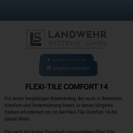
Skip
to
content
05223-49 233 00
Angebot anfordern
FLEXI-TILE
COMFORT 14
Für einen langlebigen Bodenbelag, der auch in Bereichen
Komfort und Unterstützung bietet, in denen längeres
Stehen erforderlich ist, ist der Flexi-Tile Comfort 14 die
ideale Wahl.
Die nach höchsten Standards hergestellten Flexi-Tile