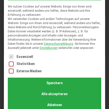
Beständig gegen die meisten Chemikalien
Wir nutzen Cookies auf unserer Website. Einige von ihnen sind
essenziell, während andere uns helfen, diese Website und Ihre
Erfahrung zu verbessern.
Wir verwenden Cookies und andere Technologien auf unserer
Website. Einige von ihnen sind essenziell, während andere uns helfen,
diese Website und Ihre Erfahrung zu verbessern.
Personenbezogene
Daten können verarbeitet werden (z. B. IP-Adressen), z. B. für
personalisierte Anzeigen und Inhalte oder Anzeigen- und
Technische Spezifikation – Flexi Tile
Inhaltsmessung.
Weitere Informationen über die Verwendung Ihrer
Daten finden Sie in unserer
Datenschutzerklärung
.
Sie können Ihre
Comfort 14
Auswahl jederzeit unter
Einstellungen
widerrufen oder anpassen.
Es folgt eine Liste der Service-Gruppen, für die eine Einwil
Essenziell
Statistiken
Eigenschaften
Material (PVC)
Externe Medien
Wert
Polyvinylchlorid
Speichern
Standard
Alle akzeptieren
Eigenschaften
Gewicht (kg)
Ablehnen